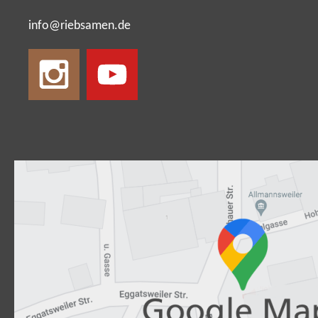
nf
r
bs
m
n
d