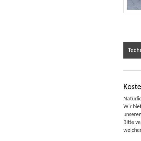
Tech
Koste
Natürli
Wir bie
unserem
Bitte v
welches