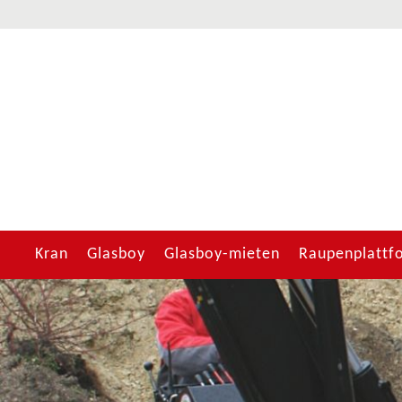
Kran
Glasboy
Glasboy-mieten
Raupenplattf