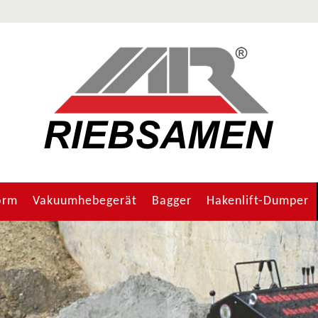
orm
Vakuumhebegerät
Bagger
Hakenlift-Dumper