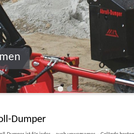
amen
oll-Dumper